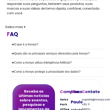
responder suas perguntas, testarem seus produtos, suas
marcas e suas idéias de forma rápida, confiável, conectada
com você.
Saiba mais
FAQ
O que é a Inovyo?
Quais são os principais serviços oferecidos pela Inovyo?
Como a Inovyo utiliza Inteligência Artificial?
Como a Inovyo protege a privacidade dos dados?
Receba as
Campinas
São
Contato
últimas notícias
Swiss
suporte@inovyo.co
sobre eventos,
Paulo
pesquisas e
Park
+55 11
lançamentos da
Office
98831-
Cidade