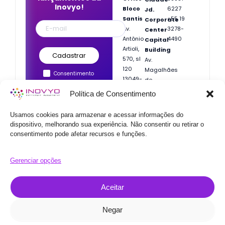
Inovyo!
Bloco
6227
Jd.
Santis
+55 19
Corporate
Av.
3278-
Center
Antônio
4490
Capital
Artioli,
Building
570, sl
Av.
120
Magalhães
Consentimento
13049-
de
legítimo para o
253 •
Castro,
Política de Consentimento
recebimento de
Campinas/SP
4800,
nossos artigos.
Torre 1,
Usamos cookies para armazenar e acessar informações do
Cj.
dispositivo, melhorando sua experiência. Não consentir ou retirar o
162
05676-
consentimento pode afetar recursos e funções.
120 •
São
Paulo/SP
Gerenciar opções
Aceitar
F
I
Y
L
© 2024 Inovyo | Experience
a
n
o
i
Negar
Management, Todos os direitos
c
s
u
n
reservados.