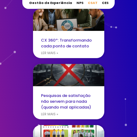
Gestão de Experiência
NPS
CSAT
CES
CX 360º: Transformando
cada ponto de contato
LER MAIS »
Pesquisas de satisfação
não servem para nada
(quando mal aplicadas)
LER MAIS »