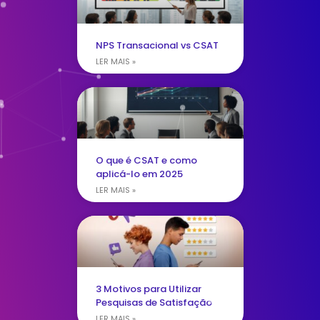
NPS Transacional vs CSAT
LER MAIS »
O que é CSAT e como
aplicá-lo em 2025
LER MAIS »
3 Motivos para Utilizar
Pesquisas de Satisfação
LER MAIS »