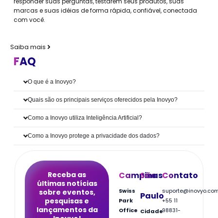
responder suas perguntas, testarem seus produtos, suas
marcas e suas idéias de forma rápida, confiável, conectada
com você.
Saiba mais
FAQ
O que é a Inovyo?
Quais são os principais serviços oferecidos pela Inovyo?
Como a Inovyo utiliza Inteligência Artificial?
Como a Inovyo protege a privacidade dos dados?
Receba as
Campinas
São
Contato
últimas notícias
Swiss
suporte@inovyo.co
sobre eventos,
Paulo
pesquisas e
Park
+55 11
lançamentos da
Office
98831-
Cidade