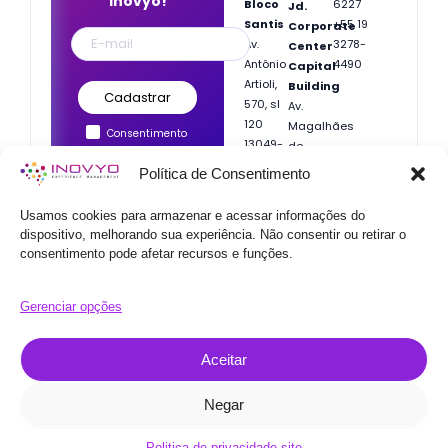
Inovyo!
Bloco
6227
Jd.
Santis
+55 19
Corporate
Av.
3278-
Center
Antônio
4490
Capital
Artioli,
Building
570, sl
Av.
120
Magalhães
Consentimento
13049-
de
legítimo para o
253 •
Castro,
Política de Consentimento
recebimento de
Campinas/SP
4800,
nossos artigos.
Torre 1,
Usamos cookies para armazenar e acessar informações do
Cj.
dispositivo, melhorando sua experiência. Não consentir ou retirar o
162
05676-
consentimento pode afetar recursos e funções.
120 •
São
Paulo/SP
Gerenciar opções
Aceitar
F
I
Y
L
© 2024 Inovyo | Experience
a
n
o
i
Negar
Management, Todos os direitos
c
s
u
n
reservados.
e
t
t
k
Politica de privacidade site