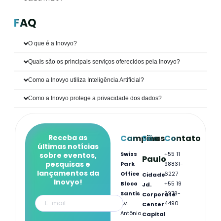
FAQ
O que é a Inovyo?
Quais são os principais serviços oferecidos pela Inovyo?
Como a Inovyo utiliza Inteligência Artificial?
Como a Inovyo protege a privacidade dos dados?
Receba as
Campinas
São
Contato
últimas notícias
Swiss
+55 11
sobre eventos,
Paulo
pesquisas e
Park
98831-
lançamentos da
Office
6227
Cidade
Inovyo!
Bloco
+55 19
Jd.
Santis
3278-
Corporate
Av.
4490
Center
Antônio
Capital