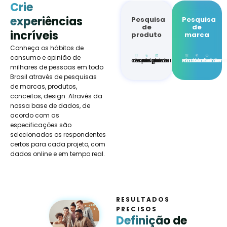
Crie
experiências
Pesquisa
Pesquisa
de
de
incríveis
produto
marca
Conheça os hábitos de
consumo e opinião de
Teste de conceito
Pesquisa de preços
Nome do produto
Posicionamento da marca
Conhecimento da marca
Saúde da marca
milhares de pessoas em todo
Brasil através de pesquisas
de marcas, produtos,
conceitos, design. Através da
nossa base de dados, de
acordo com as
especificações são
selecionados os respondentes
certos para cada projeto, com
dados online e em tempo real.
RESULTADOS
PRECISOS
Definição de