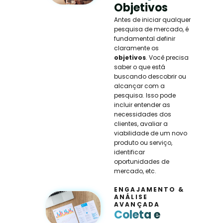
Objetivos
Antes de iniciar qualquer
pesquisa de mercado, é
fundamental definir
claramente os
objetivos
. Você precisa
saber o que está
buscando descobrir ou
alcançar com a
pesquisa. Isso pode
incluir entender as
necessidades dos
clientes, avaliar a
viabilidade de um novo
produto ou serviço,
identificar
oportunidades de
mercado, etc.
ENGAJAMENTO &
ANÁLISE
AVANÇADA
Coleta e