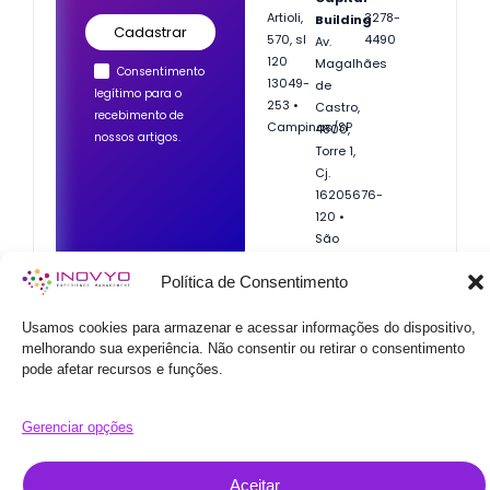
Artioli,
3278-
Building
570, sl
4490
Av.
120
Magalhães
Consentimento
13049-
de
legítimo para o
253 •
Castro,
recebimento de
Campinas/SP
4800,
nossos artigos.
Torre 1,
Cj.
162
05676-
120 •
São
Paulo/SP
Política de Consentimento
Usamos cookies para armazenar e acessar informações do dispositivo,
F
I
Y
L
© 2025 Inovyo | Experience
melhorando sua experiência. Não consentir ou retirar o consentimento
a
n
o
i
Management, Todos os direitos
pode afetar recursos e funções.
reservados.
c
s
u
n
e
t
t
k
b
a
u
e
Gerenciar opções
o
g
b
d
o
r
e
i
Aceitar