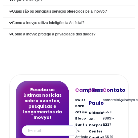
O que é a Inovyo?
Quais são os principais serviços oferecidos pela Inovyo?
Como a Inovyo utiliza Inteligência Artificial?
Como a Inovyo protege a privacidade dos dados?
Receba as
Campinas
São
Contato
últimas notícias
Swiss
comercial@inovyo.
sobre eventos,
Paulo
pesquisas e
Park
lançamentos da
Office
+55 11
Cidade
Inovyo!
Bloco
98831-
Jd.
Santis
6227
Corporate
Av.
Center
Antônio
+55 19
Capital