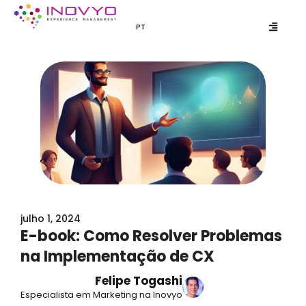
Ir
para
PT
EN
o
conteúdo
julho 1, 2024
E-book: Como Resolver Problemas
na Implementação de CX
Felipe Togashi
Especialista em Marketing na Inovyo