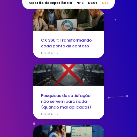
Gestão de Experiência
NPS
CSAT
CES
CX 360º: Transformando
cada ponto de contato
LER MAIS »
Pesquisas de satisfação
não servem para nada
(quando mal aplicadas)
LER MAIS »