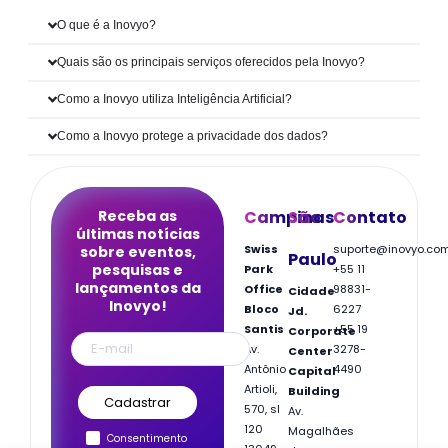
O que é a Inovyo?
Quais são os principais serviços oferecidos pela Inovyo?
Como a Inovyo utiliza Inteligência Artificial?
Como a Inovyo protege a privacidade dos dados?
Receba as
Campinas
São
Contato
últimas notícias
Swiss
suporte@inovyo.co
sobre eventos,
Paulo
pesquisas e
Park
+55 11
lançamentos da
Office
98831-
Cidade
Inovyo!
Bloco
6227
Jd.
Santis
+55 19
Corporate
Av.
3278-
Center
Antônio
4490
Capital
Artioli,
Building
570, sl
Av.
120
Magalhães
Consentimento