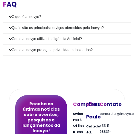
FAQ
O que é a Inovyo?
Quais são os principais serviços oferecidos pela Inovyo?
Como a Inovyo utiliza Inteligência Artificial?
Como a Inovyo protege a privacidade dos dados?
Receba as
Campinas
São
Contato
últimas notícias
Swiss
comercial@inovyo.
sobre eventos,
Paulo
pesquisas e
Park
lançamentos da
Office
+55 11
Cidade
Inovyo!
Bloco
98831-
Jd.