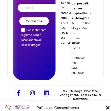
Santis
6227
Corporate
Av.
Center
Antônio
+55 19
Capital
Artioli,
3278-
Building
570, sl
4490
Av.
120
Magalhães
Consentimento
13049-
de
legítimo para o
253 •
Castro,
recebimento de
Campinas/SP
4800,
nossos artigos.
Torre 1,
Cj.
162
05676-
120 •
São
Paulo/SP
F
I
Y
L
© 2025 Inovyo | Experience
a
n
o
i
Management, Todos os direitos
reservados.
c
s
u
n
e
t
t
k
Política de Consentimento