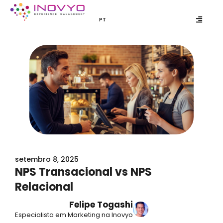
Ir
para
PT
EN
o
conteúdo
setembro 8, 2025
NPS Transacional vs NPS
Relacional
Felipe Togashi
Especialista em Marketing na Inovyo