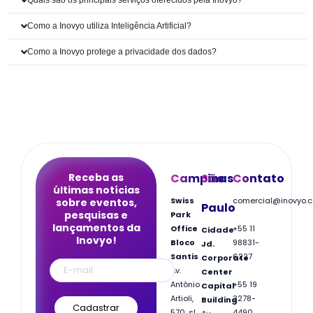
Quais são os principais serviços oferecidos pela Inovyo?
Como a Inovyo utiliza Inteligência Artificial?
Como a Inovyo protege a privacidade dos dados?
Receba as
Campinas
São
Contato
últimas notícias
Swiss
comercial@inovyo.
sobre eventos,
Paulo
pesquisas e
Park
lançamentos da
Office
+55 11
Cidade
Inovyo!
Bloco
98831-
Jd.
Santis
6227
Corporate
Av.
Center
Antônio
+55 19
Capital
Artioli,
3278-
Building
570, sl
4490