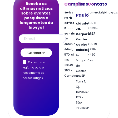
Receba as
Campinas
São
Contato
últimas notícias
Swiss
comercial@inovyo.
sobre eventos,
Paulo
pesquisas e
Park
lançamentos da
Office
+55 11
Cidade
Inovyo!
Bloco
98831-
Jd.
Santis
6227
Corporate
Av.
Center
Antônio
+55 19
Capital
Artioli,
3278-
Building
570, sl
4490
Av.
120
Magalhães
Consentimento
13049-
de
legítimo para o
253 •
Castro,
recebimento de
Campinas/SP
4800,
nossos artigos.
Torre 1,
Cj.
162
05676-
120 •
São
Paulo/SP