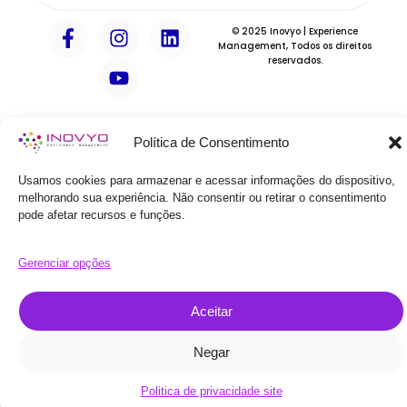
F
I
Y
L
© 2025 Inovyo | Experience
a
n
o
i
Management, Todos os direitos
reservados.
c
s
u
n
e
t
t
k
b
a
u
e
o
g
b
d
Política de Consentimento
o
r
e
i
k
a
n
Usamos cookies para armazenar e acessar informações do dispositivo,
-
m
melhorando sua experiência. Não consentir ou retirar o consentimento
f
pode afetar recursos e funções.
Gerenciar opções
Aceitar
Negar
Politica de privacidade site