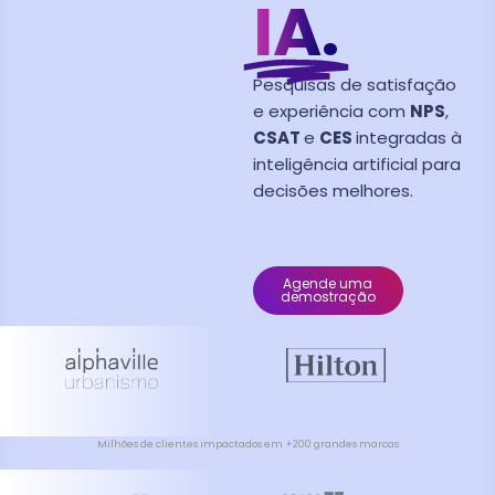
IA.
Pesquisas de satisfação
e experiência com
NPS
,
CSAT
e
CES
integradas à
inteligência artificial para
decisões melhores.
Agende uma
demostração
Milhões de clientes impactados em +200 grandes marcas