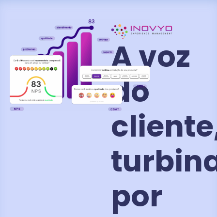
A voz
do
cliente
turbin
por