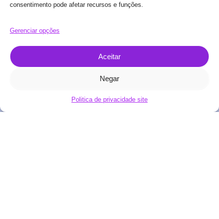
consentimento pode afetar recursos e funções.
Gerenciar opções
Aceitar
Negar
Fale conosco
Politica de privacidade site
Pesquisas
Multimétricas
Avalie a experiência
de clientes com as
métricas que mais
importam — NPS,