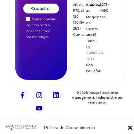
Artioli,
3278-
Building
570, sl
4490
Av.
120
Magalhães
Consentimento
13049-
de
legítimo para o
253 •
Castro,
recebimento de
Campinas/SP
4800,
nossos artigos.
Torre 1,
Cj.
162
05676-
120 •
São
Paulo/SP
F
I
Y
L
© 2025 Inovyo | Experience
a
n
o
i
Management, Todos os direitos
reservados.
c
s
u
n
e
t
t
k
b
a
u
e
o
g
b
d
Política de Consentimento
o
r
e
i