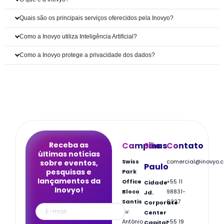
Quais são os principais serviços oferecidos pela Inovyo?
Como a Inovyo utiliza Inteligência Artificial?
Como a Inovyo protege a privacidade dos dados?
Receba as
Campinas
São
Contato
últimas notícias
Swiss
comercial@inovyo.
sobre eventos,
Paulo
pesquisas e
Park
lançamentos da
Office
+55 11
Cidade
Inovyo!
Bloco
98831-
Jd.
Santis
6227
Corporate
Av.
Center
Antônio
+55 19
Capital